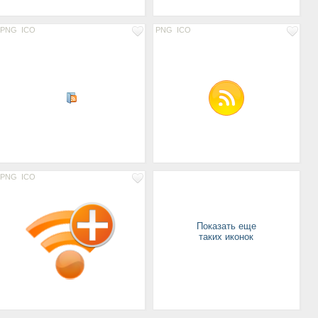
PNG
ICO
PNG
ICO
PNG
ICO
Показать еще
таких иконок