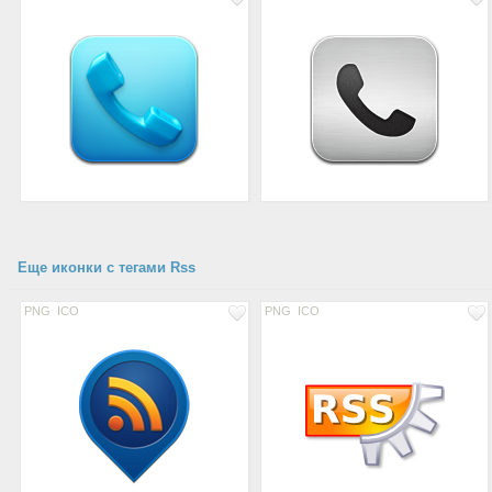
Еще иконки с тегами Rss
PNG
ICO
PNG
ICO