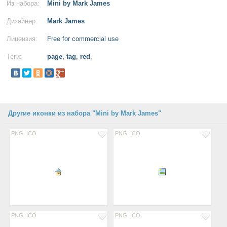
Из набора:
Mini by Mark James
Дизайнер:
Mark James
Лицензия:
Free for commercial use
Теги:
page
,
tag
,
red
,
Другие иконки из набора "Mini by Mark James"
PNG
ICO
PNG
ICO
PNG
ICO
PNG
ICO