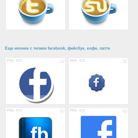
Еще иконки с тегами facebook, фейсбук, кофе, латте
PNG
ICO
PNG
ICO
PNG
ICO
PNG
ICO