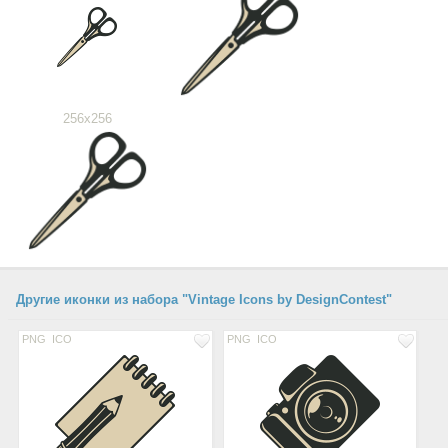
256x256
Другие иконки из набора "Vintage Icons by DesignContest"
PNG
ICO
PNG
ICO