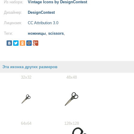
Из набора:
Vintage Icons by DesignContest
Дизайнер:
DesignContest
Лицензия:
CC Attribution 3.0
Теги:
ножницы
,
scissors
,
Эта иконка других размеров
32x32
48x48
64x64
128x128