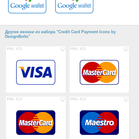
Другие иконки из набора "Credit Card Payment Icons by
DesignBolts"
PNG
ICO
PNG
ICO
PNG
ICO
PNG
ICO