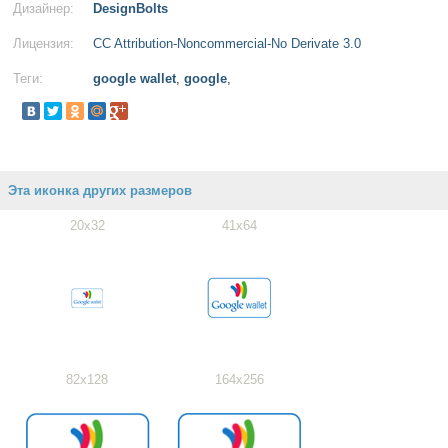
Дизайнер:
DesignBolts
Лицензия:
CC Attribution-Noncommercial-No Derivate 3.0
Теги:
google wallet
,
google
,
Эта иконка других размеров
20x32
41x64
82x128
164x256