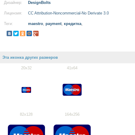
Дизайнер:
DesignBolts
Лицензия:
CC Attribution-Noncommercial-No Derivate 3.0
Теги:
maestro
,
payment
,
кредитка
,
Эта иконка других размеров
20x32
41x64
82x128
164x256