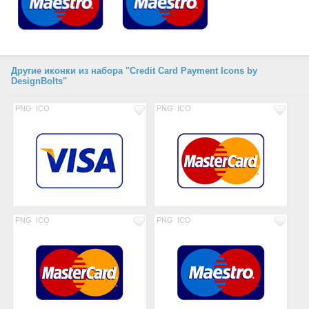
Другие иконки из набора "Credit Card Payment Icons by
DesignBolts"
PNG
ICO
PNG
ICO
PNG
ICO
PNG
ICO