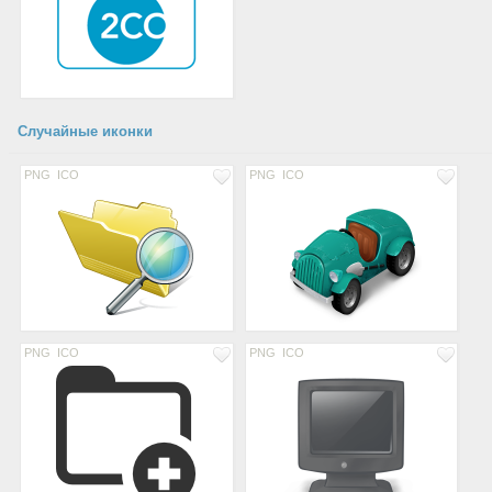
Случайные иконки
PNG
ICO
PNG
ICO
PNG
ICO
PNG
ICO