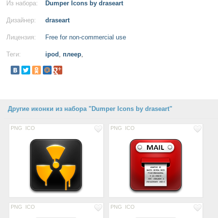
Из набора:
Dumper Icons by draseart
Дизайнер:
draseart
Лицензия:
Free for non-commercial use
Теги:
ipod
,
плеер
,
Другие иконки из набора "Dumper Icons by draseart"
PNG
ICO
PNG
ICO
PNG
ICO
PNG
ICO