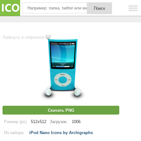
Лайкнуть в избранное
Скачать PNG
Размер (px):
512x512
Загрузок:
1006
Из набора:
iPod Nano Icons by Archigraphs