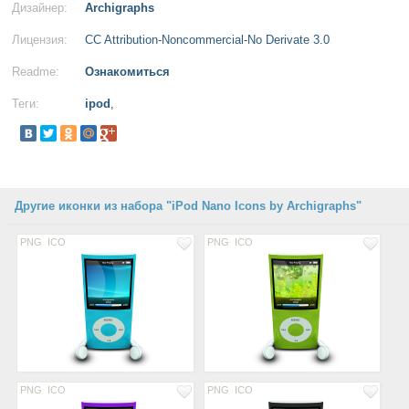
Дизайнер:
Archigraphs
Лицензия:
CC Attribution-Noncommercial-No Derivate 3.0
Readme:
Ознакомиться
Теги:
ipod
,
Другие иконки из набора "iPod Nano Icons by Archigraphs"
PNG
ICO
PNG
ICO
PNG
ICO
PNG
ICO