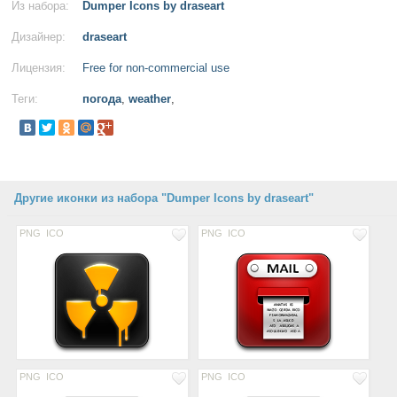
Из набора:
Dumper Icons by draseart
Дизайнер:
draseart
Лицензия:
Free for non-commercial use
Теги:
погода
,
weather
,
Другие иконки из набора "Dumper Icons by draseart"
PNG
ICO
PNG
ICO
PNG
ICO
PNG
ICO