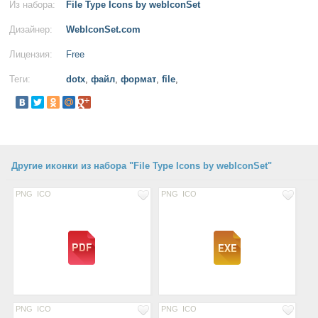
Из набора:
File Type Icons by webIconSet
Дизайнер:
WebIconSet.com
Лицензия:
Free
Теги:
dotx
,
файл
,
формат
,
file
,
Другие иконки из набора "File Type Icons by webIconSet"
PNG
ICO
PNG
ICO
PNG
ICO
PNG
ICO