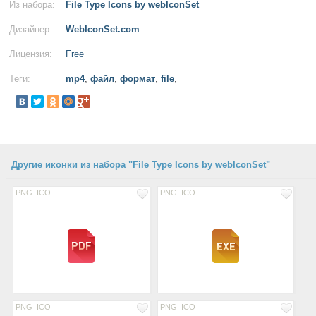
Из набора:
File Type Icons by webIconSet
Дизайнер:
WebIconSet.com
Лицензия:
Free
Теги:
mp4
,
файл
,
формат
,
file
,
Другие иконки из набора "File Type Icons by webIconSet"
PNG
ICO
PNG
ICO
PNG
ICO
PNG
ICO