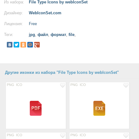
Из набора:
File Type Icons by webIconSet
Дизайнер:
WebIconSet.com
Лицензия:
Free
Теги:
jpg
,
файл
,
формат
,
file
,
Другие иконки из набора "File Type Icons by webIconSet"
PNG
ICO
PNG
ICO
PNG
ICO
PNG
ICO