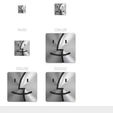
64x64
128x128
256x256
512x512