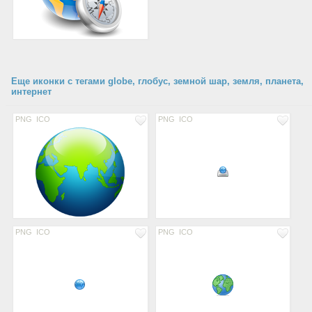
Еще иконки с тегами globe, глобус, земной шар, земля, планета,
интернет
PNG
ICO
PNG
ICO
PNG
ICO
PNG
ICO