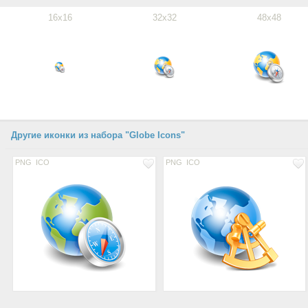
16x16
32x32
48x48
Другие иконки из набора "Globe Icons"
PNG
ICO
PNG
ICO