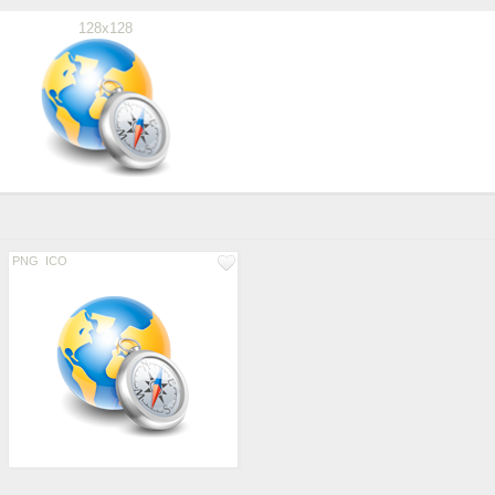
128x128
PNG
ICO