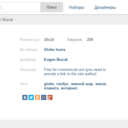
Наборы
Дизайнеры
en Buzuk
Размер (px):
16x16
Загрузок:
209
Из набора:
Globe Icons
Дизайнер:
Eugen Buzuk
Лицензия:
Free for commercial use (you need to
provide a link to the site author)
Теги:
globe
,
глобус
,
земной шар
,
земля
,
планета
,
интернет
,