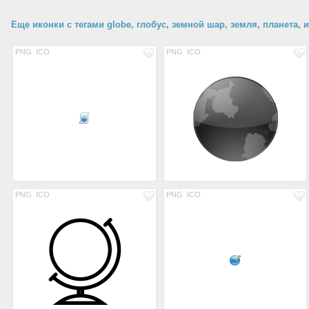
Еще иконки с тегами globe, глобус, земной шар, земля, планета, 
PNG
ICO
PNG
ICO
PNG
ICO
PNG
ICO