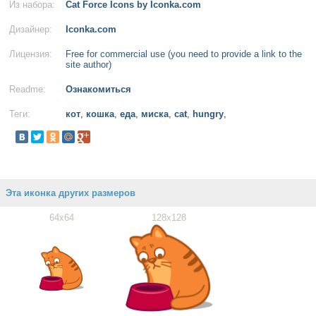
Из набора:
Cat Force Icons by Iconka.com
Дизайнер:
Iconka.com
Лицензия:
Free for commercial use (you need to provide a link to the
site author)
Readme:
Ознакомиться
Теги:
кот
,
кошка
,
еда
,
миска
,
cat
,
hungry
,
Эта иконка других размеров
64x64
128x128