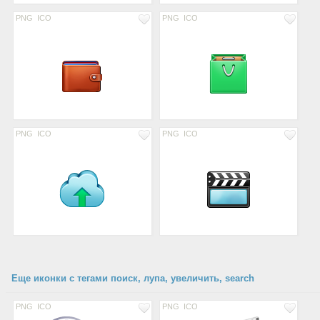
PNG
ICO
PNG
ICO
PNG
ICO
PNG
ICO
Еще иконки с тегами поиск, лупа, увеличить, search
PNG
ICO
PNG
ICO