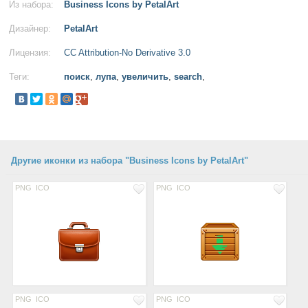
Из набора:
Business Icons by PetalArt
Дизайнер:
PetalArt
Лицензия:
CC Attribution-No Derivative 3.0
Теги:
поиск
,
лупа
,
увеличить
,
search
,
Другие иконки из набора "Business Icons by PetalArt"
PNG
ICO
PNG
ICO
PNG
ICO
PNG
ICO