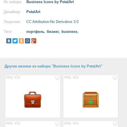
Из набора:
Business Icons by PetalArt
Дизайнер:
PetalArt
Лицензия:
CC Attribution-No Derivative 3.0
Теги:
портфель
,
бизнес
,
business
,
Другие иконки из набора "Business Icons by PetalArt"
PNG
ICO
PNG
ICO
PNG
ICO
PNG
ICO