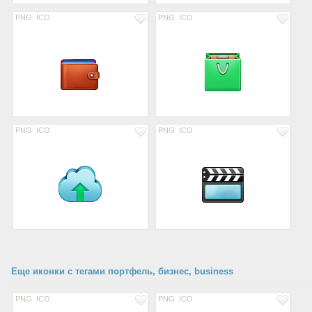
PNG
ICO
PNG
ICO
PNG
ICO
PNG
ICO
Еще иконки с тегами портфель, бизнес, business
PNG
ICO
PNG
ICO