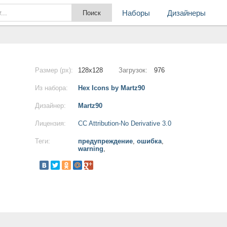
Наборы
Дизайнеры
Размер (px):
128x128
Загрузок:
976
Из набора:
Hex Icons by Martz90
Дизайнер:
Martz90
Лицензия:
CC Attribution-No Derivative 3.0
Теги:
предупреждение
,
ошибка
,
warning
,