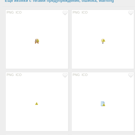
Еще иконки с тегами предупреждение, ошибка, warning
PNG
ICO
PNG
ICO
PNG
ICO
PNG
ICO