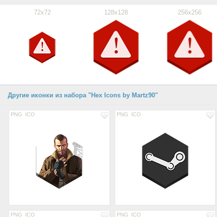
72x72
128x128
256x256
Другие иконки из набора "Hex Icons by Martz90"
PNG
ICO
PNG
ICO
PNG
ICO
PNG
ICO