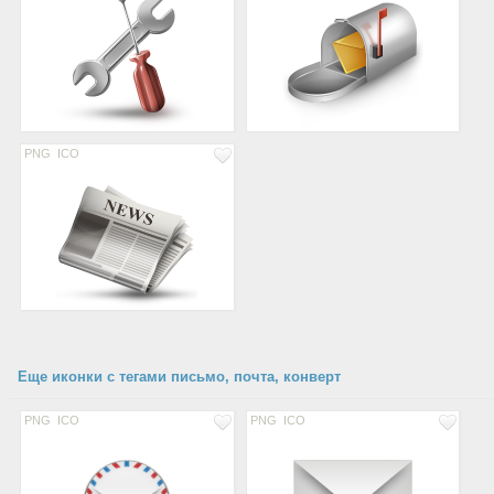
PNG
ICO
Еще иконки с тегами письмо, почта, конверт
PNG
ICO
PNG
ICO