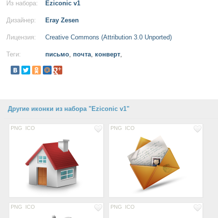
Из набора:
Eziconic v1
Дизайнер:
Eray Zesen
Лицензия:
Creative Commons (Attribution 3.0 Unported)
Теги:
письмо
,
почта
,
конверт
,
Другие иконки из набора "Eziconic v1"
PNG
ICO
PNG
ICO
PNG
ICO
PNG
ICO