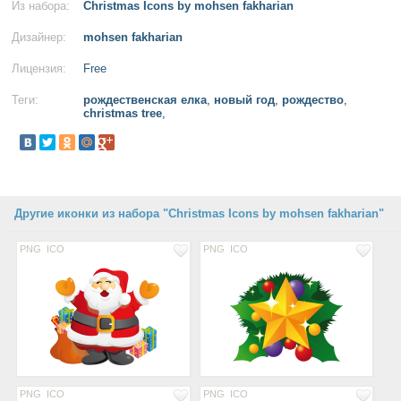
Из набора:
Christmas Icons by mohsen fakharian
Дизайнер:
mohsen fakharian
Лицензия:
Free
Теги:
рождественская елка
,
новый год
,
рождество
,
christmas tree
,
Другие иконки из набора "Christmas Icons by mohsen fakharian"
PNG
ICO
PNG
ICO
PNG
ICO
PNG
ICO