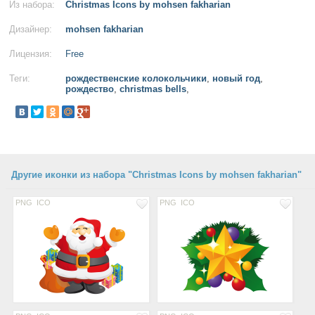
Из набора:
Christmas Icons by mohsen fakharian
Дизайнер:
mohsen fakharian
Лицензия:
Free
Теги:
рождественские колокольчики
,
новый год
,
рождество
,
christmas bells
,
Другие иконки из набора "Christmas Icons by mohsen fakharian"
PNG
ICO
PNG
ICO