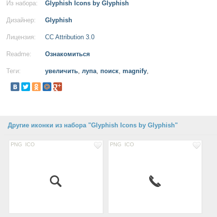
Из набора:
Glyphish Icons by Glyphish
Дизайнер:
Glyphish
Лицензия:
CC Attribution 3.0
Readme:
Ознакомиться
Теги:
увеличить
,
лупа
,
поиск
,
magnify
,
Другие иконки из набора "Glyphish Icons by Glyphish"
PNG
ICO
PNG
ICO