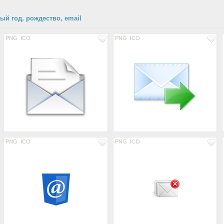
ый год, рождество, email
PNG
ICO
PNG
ICO
PNG
ICO
PNG
ICO