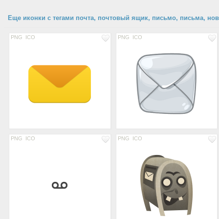
Еще иконки с тегами почта, почтовый ящик, письмо, письма, нов
PNG
ICO
PNG
ICO
PNG
ICO
PNG
ICO