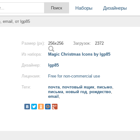
Наборы
Дизайнеры
 email, от lgp85
Размер (px):
256x256
Загрузок:
2372
Из набора:
Magic Christmas Icons by lgp85
Дизайнер:
lgp85
Лицензия:
Free for non-commercial use
Теги:
почта
,
почтовый ящик
,
письмо
,
письма
,
новый год
,
рождество
,
email
,