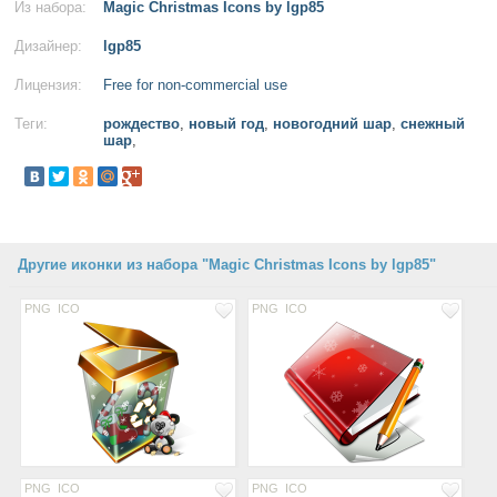
Из набора:
Magic Christmas Icons by lgp85
Дизайнер:
lgp85
Лицензия:
Free for non-commercial use
Теги:
рождество
,
новый год
,
новогодний шар
,
снежный
шар
,
Другие иконки из набора "Magic Christmas Icons by lgp85"
PNG
ICO
PNG
ICO
PNG
ICO
PNG
ICO