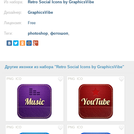
Из набора:
Retro Social Icons by GraphicsVibe
Дизайнер:
GraphicsVibe
Лицензия:
Free
Теги:
photoshop
,
фотошоп
,
Другие иконки из набора "Retro Social Icons by GraphicsVibe"
PNG
ICO
PNG
ICO
PNG
ICO
PNG
ICO