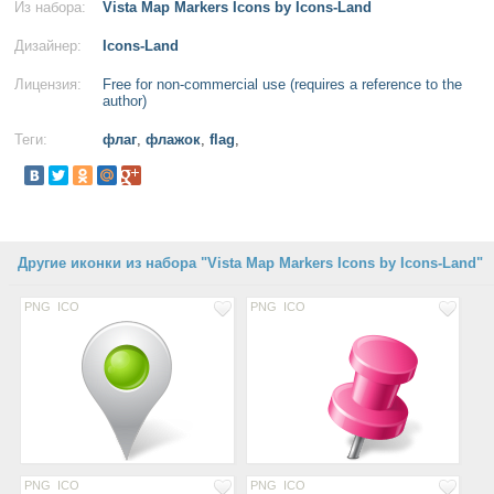
Из набора:
Vista Map Markers Icons by Icons-Land
Дизайнер:
Icons-Land
Лицензия:
Free for non-commercial use (requires a reference to the
author)
Теги:
флаг
,
флажок
,
flag
,
Другие иконки из набора "Vista Map Markers Icons by Icons-Land"
PNG
ICO
PNG
ICO
PNG
ICO
PNG
ICO