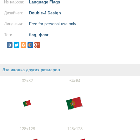
Из набора:
Language Flags
Дизайнер:
Double-J Design
Лицензия:
Free for personal use only
Теги:
flag
,
флаг
,
Эта иконка других размеров
32x32
64x64
128x128
128x128