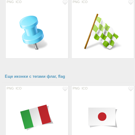
PNG
ICO
PNG
ICO
Еще иконки с тегами флаг, flag
PNG
ICO
PNG
ICO