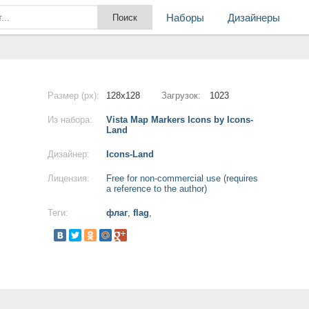
Наборы
Дизайнеры
Размер (px):
128x128
Загрузок:
1023
Из набора:
Vista Map Markers Icons by Icons-
Land
Дизайнер:
Icons-Land
Лицензия:
Free for non-commercial use (requires
a reference to the author)
Теги:
флаг
,
flag
,