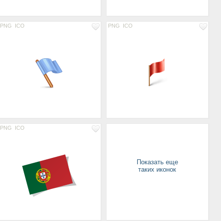
PNG
ICO
PNG
ICO
PNG
ICO
Показать еще
таких иконок