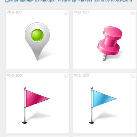
Другие иконки из набора "Vista Map Markers Icons by Icons-Land"
PNG
ICO
PNG
ICO
PNG
ICO
PNG
ICO