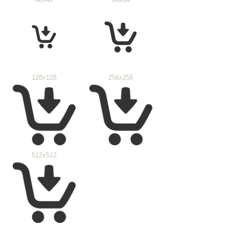
128x128
256x256
512x512