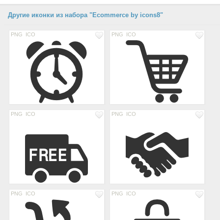
Другие иконки из набора "Ecommerce by icons8"
PNG
ICO
PNG
ICO
PNG
ICO
PNG
ICO
PNG
ICO
PNG
ICO