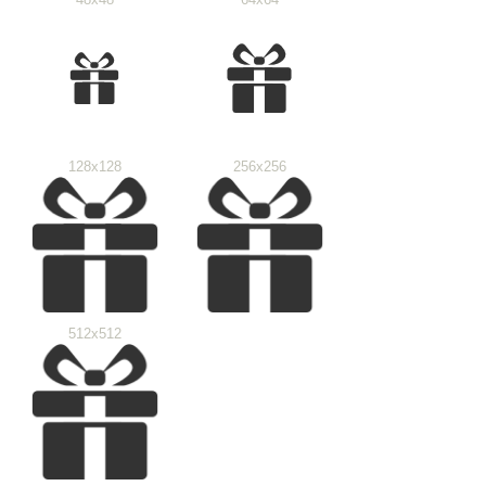
128x128
256x256
512x512