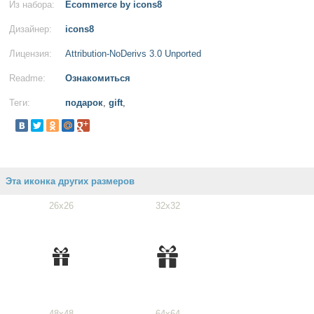
Из набора:
Ecommerce by icons8
Дизайнер:
icons8
Лицензия:
Attribution-NoDerivs 3.0 Unported
Readme:
Ознакомиться
Теги:
подарок
,
gift
,
Эта иконка других размеров
26x26
32x32
48x48
64x64