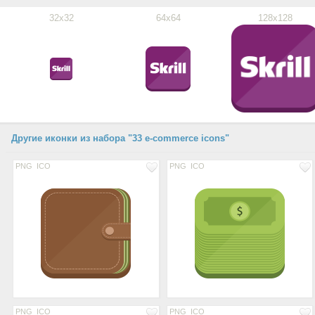
32x32
64x64
128x128
Другие иконки из набора "33 e-commerce icons"
PNG
ICO
PNG
ICO
PNG
ICO
PNG
ICO