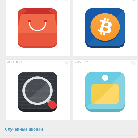
PNG
ICO
PNG
ICO
Случайные иконки