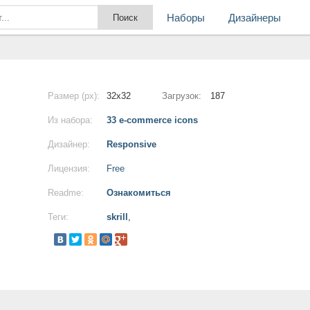
Наборы
Дизайнеры
Размер (px):
32x32
Загрузок:
187
Из набора:
33 e-commerce icons
Дизайнер:
Responsive
Лицензия:
Free
Readme:
Ознакомиться
Теги:
skrill
,