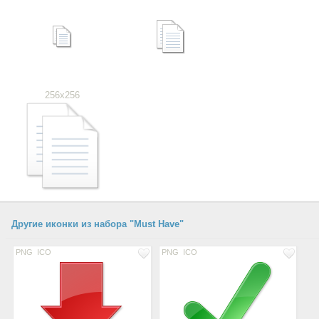
256x256
Другие иконки из набора "Must Have"
PNG
ICO
PNG
ICO