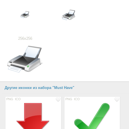
256x256
Другие иконки из набора "Must Have"
PNG
ICO
PNG
ICO