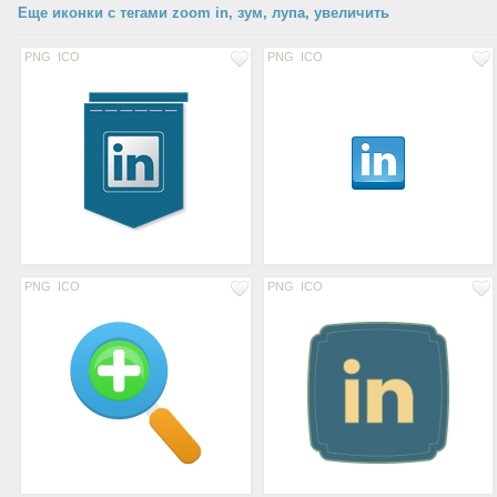
Еще иконки с тегами zoom in, зум, лупа, увеличить
PNG
ICO
PNG
ICO
PNG
ICO
PNG
ICO