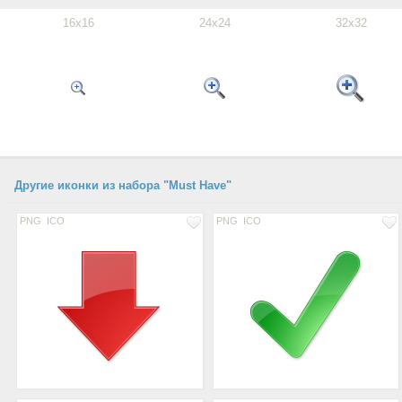
16x16
24x24
32x32
Другие иконки из набора "Must Have"
PNG
ICO
PNG
ICO