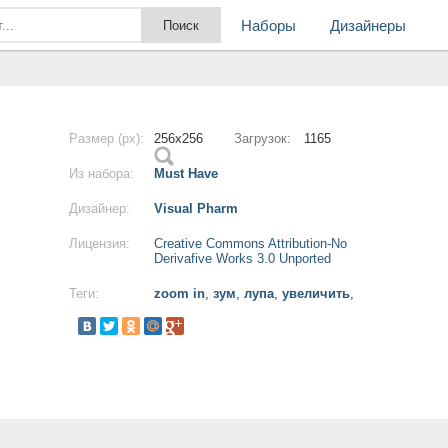
Наборы
Дизайнеры
Размер (px):
256x256
Загрузок:
1165
Из набора:
Must Have
Дизайнер:
Visual Pharm
Лицензия:
Creative Commons Attribution-No
Derivafive Works 3.0 Unported
Теги:
zoom in
,
зум
,
лупа
,
увеличить
,