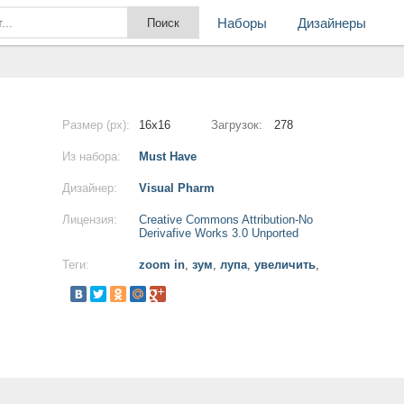
Наборы
Дизайнеры
Размер (px):
16x16
Загрузок:
278
Из набора:
Must Have
Дизайнер:
Visual Pharm
Лицензия:
Creative Commons Attribution-No
Derivafive Works 3.0 Unported
Теги:
zoom in
,
зум
,
лупа
,
увеличить
,