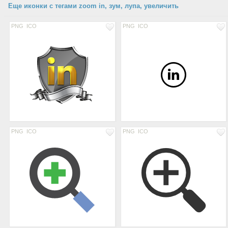
Еще иконки с тегами zoom in, зум, лупа, увеличить
PNG
ICO
PNG
ICO
PNG
ICO
PNG
ICO