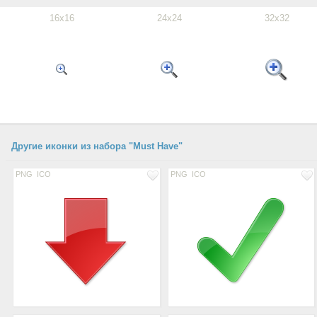
16x16
24x24
32x32
Другие иконки из набора "Must Have"
PNG
ICO
PNG
ICO