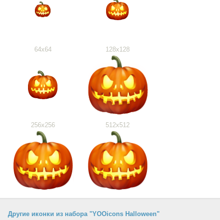
64x64
128x128
256x256
512x512
Другие иконки из набора "YOOicons Halloween"