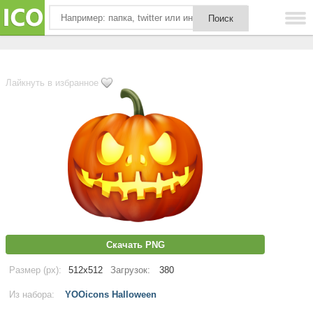
Лайкнуть в избранное
Скачать PNG
Размер (px):
512x512
Загрузок:
380
Из набора:
YOOicons Halloween