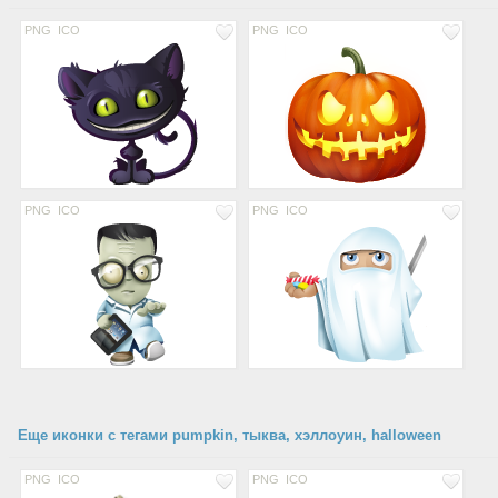
PNG
ICO
PNG
ICO
PNG
ICO
PNG
ICO
Еще иконки с тегами pumpkin, тыква, хэллоуин, halloween
PNG
ICO
PNG
ICO