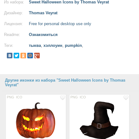
Из набора:
Sweet Halloween Icons by Thomas Veyrat
Дизайнер:
Thomas Veyrat
Лицензия:
Free for personal desktop use only
Readme:
Ознакомиться
Теги:
тыква
,
хэллоуин
,
pumpkin
,
Другие иконки из набора "Sweet Halloween Icons by Thomas
Veyrat"
PNG
ICO
PNG
ICO