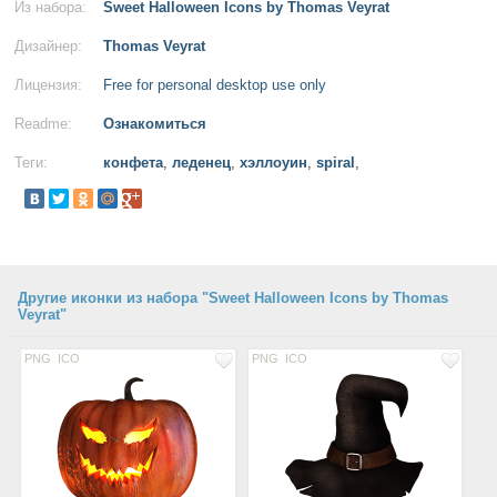
Из набора:
Sweet Halloween Icons by Thomas Veyrat
Дизайнер:
Thomas Veyrat
Лицензия:
Free for personal desktop use only
Readme:
Ознакомиться
Теги:
конфета
,
леденец
,
хэллоуин
,
spiral
,
Другие иконки из набора "Sweet Halloween Icons by Thomas
Veyrat"
PNG
ICO
PNG
ICO