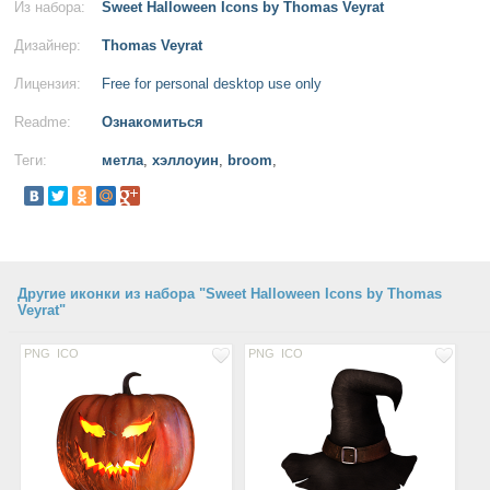
Из набора:
Sweet Halloween Icons by Thomas Veyrat
Дизайнер:
Thomas Veyrat
Лицензия:
Free for personal desktop use only
Readme:
Ознакомиться
Теги:
метла
,
хэллоуин
,
broom
,
Другие иконки из набора "Sweet Halloween Icons by Thomas
Veyrat"
PNG
ICO
PNG
ICO