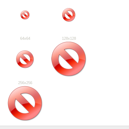
64x64
128x128
256x256