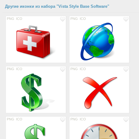
Другие иконки из набора "Vista Style Base Software"
PNG
ICO
PNG
ICO
PNG
ICO
PNG
ICO
PNG
ICO
PNG
ICO