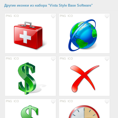
Другие иконки из набора "Vista Style Base Software"
PNG
ICO
PNG
ICO
PNG
ICO
PNG
ICO
PNG
ICO
PNG
ICO