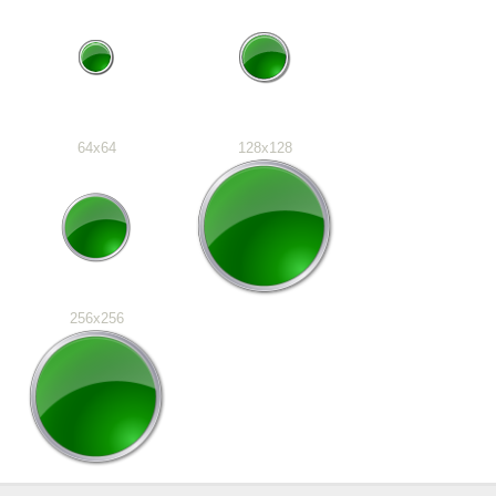
64x64
128x128
256x256