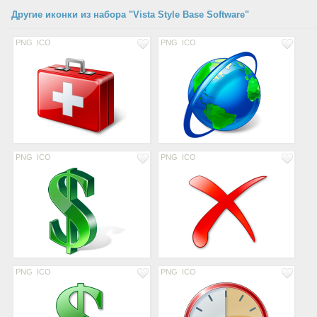
Другие иконки из набора "Vista Style Base Software"
PNG
ICO
PNG
ICO
PNG
ICO
PNG
ICO
PNG
ICO
PNG
ICO