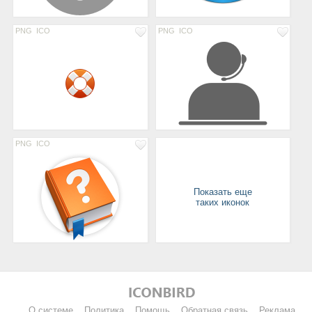
PNG
ICO
PNG
ICO
PNG
ICO
Показать еще
таких иконок
О системе
Политика
Помощь
Обратная связь
Реклама