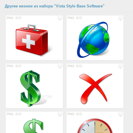
Другие иконки из набора "Vista Style Base Software"
PNG
ICO
PNG
ICO
PNG
ICO
PNG
ICO
PNG
ICO
PNG
ICO