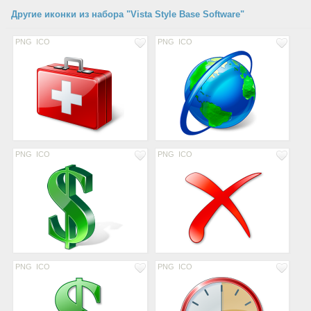
Другие иконки из набора "Vista Style Base Software"
PNG
ICO
PNG
ICO
PNG
ICO
PNG
ICO
PNG
ICO
PNG
ICO