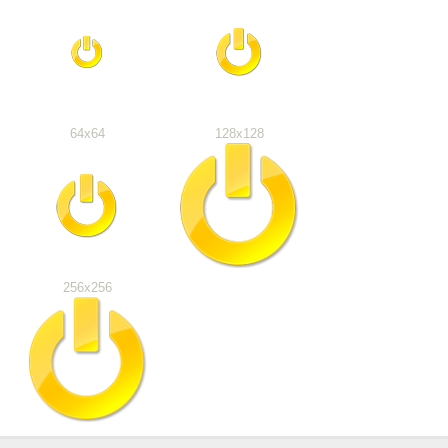
64x64
128x128
256x256