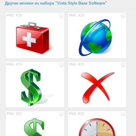
Другие иконки из набора "Vista Style Base Software"
PNG
ICO
PNG
ICO
PNG
ICO
PNG
ICO
PNG
ICO
PNG
ICO