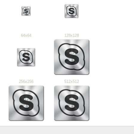
64x64
128x128
256x256
512x512