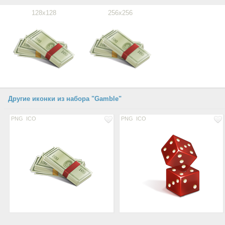
128x128
256x256
Другие иконки из набора "Gamble"
PNG
ICO
PNG
ICO