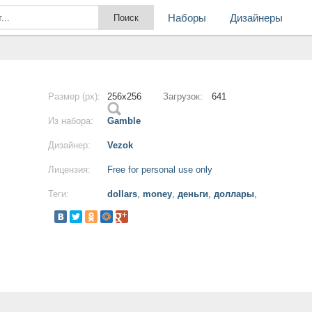
Наборы
Дизайнеры
Размер (px):
256x256
Загрузок:
641
Из набора:
Gamble
Дизайнер:
Vezok
Лицензия:
Free for personal use only
Теги:
dollars
,
money
,
деньги
,
доллары
,