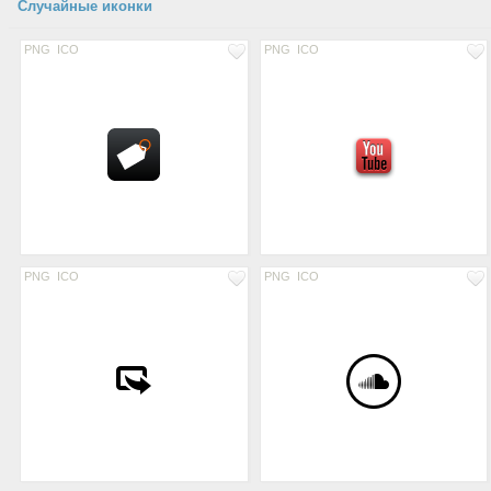
Случайные иконки
PNG
ICO
PNG
ICO
PNG
ICO
PNG
ICO