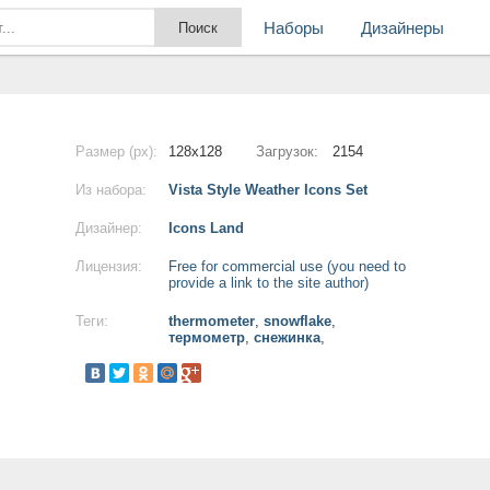
Наборы
Дизайнеры
Размер (px):
128x128
Загрузок:
2154
Из набора:
Vista Style Weather Icons Set
Дизайнер:
Icons Land
Лицензия:
Free for commercial use (you need to
provide a link to the site author)
Теги:
thermometer
,
snowflake
,
термометр
,
снежинка
,