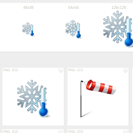
48x48
64x64
128x128
PNG
ICO
PNG
ICO
PNG
ICO
PNG
ICO