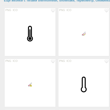
Еще иконки с тегами thermometer, snowflake, термометр, снежинк
PNG
ICO
PNG
ICO
PNG
ICO
PNG
ICO