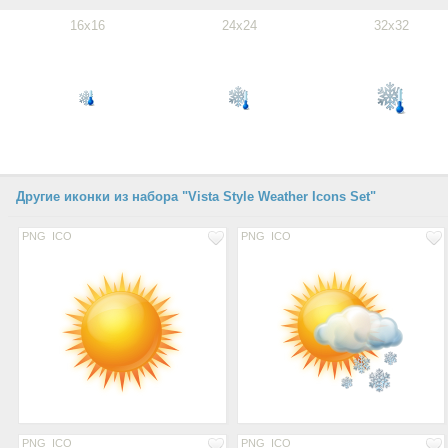
16x16
24x24
32x32
Другие иконки из набора "Vista Style Weather Icons Set"
PNG
ICO
PNG
ICO
PNG
ICO
PNG
ICO