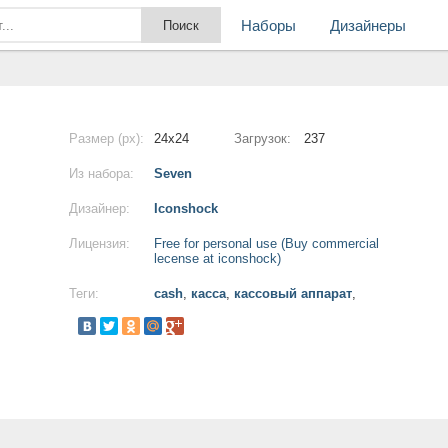
Наборы
Дизайнеры
Размер (px):
24x24
Загрузок:
237
Из набора:
Seven
Дизайнер:
Iconshock
Лицензия:
Free for personal use (Buy commercial
lecense at iconshock)
Теги:
cash
,
касса
,
кассовый аппарат
,