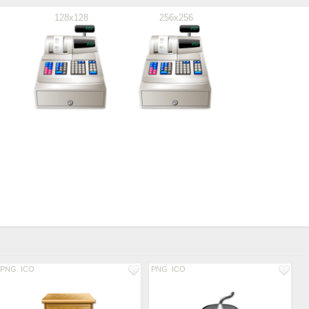
128x128
256x256
PNG
ICO
PNG
ICO