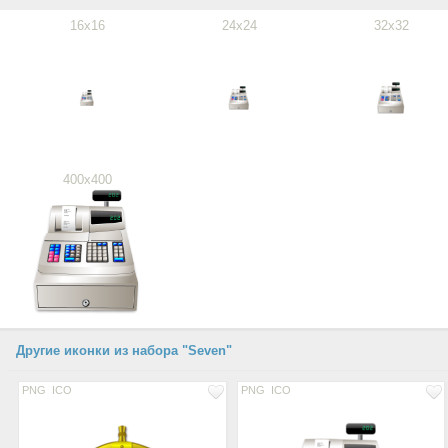
16x16
24x24
32x32
400x400
Другие иконки из набора "Seven"
PNG
ICO
PNG
ICO